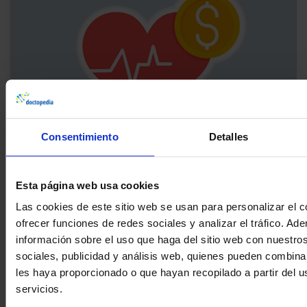
SALUD CARDIOVASCULAR
Consentimiento
Detalles
La mortalidad por insuficiencia cardiaca se
ve influenciada por el nivel de renta de cada
comunidad autónoma
Esta página web usa cookies
Las cookies de este sitio web se usan para personalizar el c
28/02/2026
886 lecturas
ofrecer funciones de redes sociales y analizar el tráfico. 
información sobre el uso que haga del sitio web con nuestro
sociales, publicidad y análisis web, quienes pueden combina
les haya proporcionado o que hayan recopilado a partir del 
servicios.