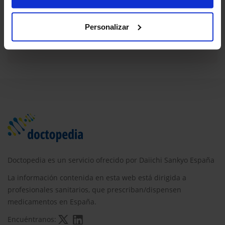
farmacológicas: ONCO/ACOD
Personalizar
jul. 2020
Doctopedia es un servicio ofrecido por Daiichi Sankyo España
La información contenida en esta web está dirigida a
profesionales sanitarios, que prescriban/dispensen
medicamentos en España.
Encuéntranos: