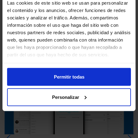
Las cookies de este sitio web se usan para personalizar
el contenido y los anuncios, ofrecer funciones de redes
115 lecturas
sociales y analizar el tráfico. Además, compartimos
información sobre el uso que haga del sitio web con
nuestros partners de redes sociales, publicidad y análisis
web, quienes pueden combinarla con otra información
que les haya proporcionado o que hayan recopilado a
partir del uso que haya hecho de sus servicios.
Actualidad. Noticias y
novedades relacionadas
Permitir todas
Personalizar