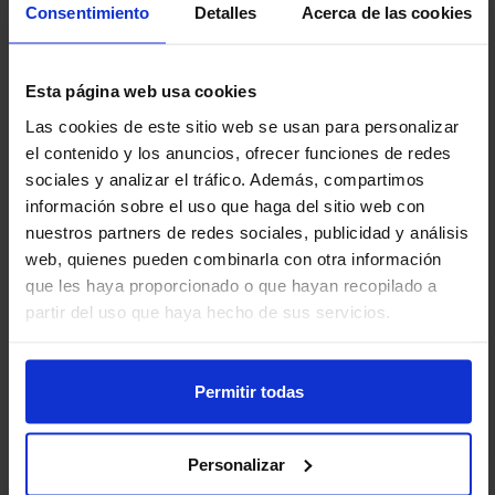
Consentimiento
Detalles
Acerca de las cookies
IMF abdominal (OR, 4,09; IC 95%, 1,90-
8,78).
Esta página web usa cookies
Los análisis de subgrupos mostraron que todas las
Las cookies de este sitio web se usan para personalizar
regiones del FMI estaban significativamente
el contenido y los anuncios, ofrecer funciones de redes
asociadas con la AOS entre los hombres, mientras
sociales y analizar el tráfico. Además, compartimos
que solo el FMI del tronco, el brazo, el androide y el
información sobre el uso que haga del sitio web con
abdomen mostraron asociaciones significativas con la
nuestros partners de redes sociales, publicidad y análisis
web, quienes pueden combinarla con otra información
AOS entre las mujeres.
que les haya proporcionado o que hayan recopilado a
El análisis estratificado por raza mostró asociaciones
partir del uso que haya hecho de sus servicios.
significativas para individuos blancos no hispanos (por
ejemplo, FMI abdominal OR, 5,46) y otros individuos
Permitir todas
hispanos (FMI abdominal OR, 4,95), pero no para
grupos mexicano-americanos o negros no hispanos.
Personalizar
Para un IMC de al menos 30 kg/m², el IMG de tronco