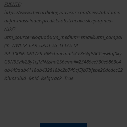
FUENTE
:
https://www.thecardiologyadvisor.com/news/abdomin
al-fat-mass-index-predicts-obstructive-sleep-apnea-
risk/?
utm_source=eloqua&utm_medium=email&utm_campai
gn=NWLTR_CAR_UPDT_SS_LI-LAS-DI-
PP_10086_061725_RM&hmemail=CFKeWJPACCejsHaJ0ky
G9N9Sz%2By1cfMN&sha256email=23485ee730e5863e4
ab449adb4118ab432818bc2b749cf5fb7bfebe26dcdcc22
&hmsubid=&nid=&elqtrack=True