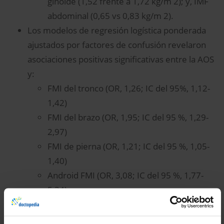
ginoide (1,52 frente a 1,72 kg/m 2); y, IMF
abdominal (0,65 vs 0,83 kg/m 2).
Los modelos de regresión logística ponderada
ajustados por factores de confusión revelaron
asociaciones positivas significativas entre la AOS
y:
FMI del tronco (OR, 1,26; IC del 95%, 1,12-
1,42)
FMI del brazo (OR, 1,95; IC del 95 %, 1,29-
2,97)
FMI de pierna (OR, 1,21; IC del 95 %, 1,05-
1,40)
Android FMI (OR, 3,08; IC del 95 %, 1,77-
5,34)
FMI ginoide (OR, 1,53; IC del 95 %, 1,08-
2,15)