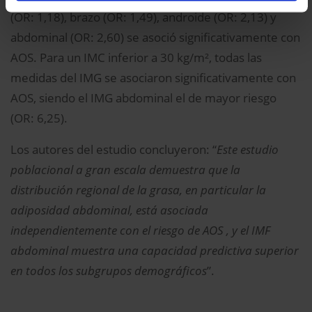
(OR: 1,18), brazo (OR: 1,49), androide (OR: 2,13) y
abdominal (OR: 2,60) se asoció significativamente con
AOS. Para un IMC inferior a 30 kg/m², todas las
medidas del IMG se asociaron significativamente con
AOS, siendo el IMG abdominal el de mayor riesgo
(OR: 6,25).
Los autores del estudio concluyeron: “
Este estudio
poblacional a gran escala demuestra que la
distribución regional de la grasa, en particular la
adiposidad abdominal, está asociada
independientemente con el riesgo de AOS , y el IMF
abdominal muestra una capacidad predictiva superior
en todos los subgrupos demográficos
”.