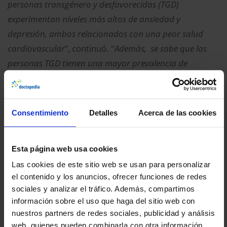
personas transgénero y desfavorecidas (TGD)
experimentan niveles más altos de ansiedad y
depresión, ambos relacionados con una peor salud
cardiovascular
”, continuó. "
Además, se sabe que las
personas TGD tienen una mayor prevalencia de
consumo de tabaco, y los niveles elevados de estrés
agudo y crónico pueden contribuir a tasas más altas
de prevalencia de hipertensión y diabetes
” en estos
Consentimiento
Detalles
Acerca de las cookies
pacientes. El simple hecho de crear espacios seguros
para que las personas TGD establezcan su”
hogar”
Esta página web usa cookies
médico puede ser una gran oportunidad de cambio.
Las cookies de este sitio web se usan para personalizar
Los profesionales clínicos deben estar preparados
el contenido y los anuncios, ofrecer funciones de redes
para usar los nombres y pronombres proporcionados
sociales y analizar el tráfico. Además, compartimos
información sobre el uso que haga del sitio web con
por los pacientes y no deben hacer suposiciones
nuestros partners de redes sociales, publicidad y análisis
sobre su anatomía o comportamiento sexual. Los
web, quienes pueden combinarla con otra información