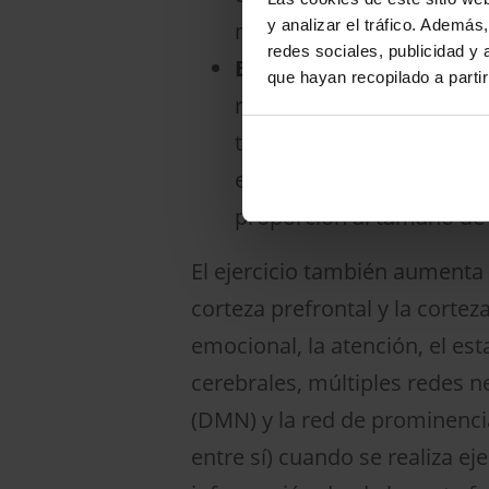
y analizar el tráfico. Ademá
mostrado resultados simi
redes sociales, publicidad y
El ejercicio y el hipoca
que hayan recopilado a parti
región, ubicada en lo pr
tiende a encogerse con 
ejercicio, y existen indi
proporción al tamaño de 
El ejercicio también aumenta 
corteza prefrontal y la cort
emocional, la atención, el est
cerebrales, múltiples redes ne
(DMN) y la red de prominenci
entre sí) cuando se realiza ej