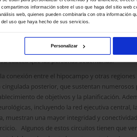
s, compartimos información sobre el uso que haga del sitio web 
lares.
 análisis web, quienes pueden combinarla con otra información q
mpo
: Otros estudios se han centrado específicam
r del uso que haya hecho de sus servicios.
ofundo del cerebro, es responsable de la formaci
la edad. Sin embargo, se ha demostrado que su 
Personalizar
cios de que las personas muy activas tienen cere
su cabeza que las personas sedentarias.
la conexión entre el hipocampo y otras regiones 
eza cingulada posterior, que sustentan numerosos
ablecimiento de objetivos y la planificación. Ade
urológicas, incluyendo la red ejecutiva central, 
a, muestran una mayor integridad y conectivida
ercicio. Algunos de estos circuitos tienen que ver