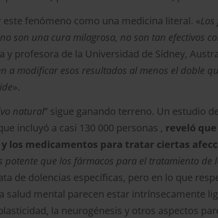
este fenómeno como una medicina literal. «
Los
o son una cura milagrosa, no son tan efectivos com
a y profesora de la Universidad de Sídney, Austral
den a modificar esos resultados al menos el doble q
ide
».
ivo natural
” sigue ganando terreno. Un estudio de
que incluyó a casi 130 000 personas ,
reveló que 
 y los medicamentos para tratar ciertas afec
 potente que los fármacos para el tratamiento de la
rata de dolencias específicas, pero en lo que resp
y la salud mental parecen estar intrínsecamente li
plasticidad, la neurogénesis y otros aspectos par