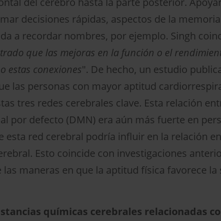
ntal del cerebro hasta la parte posterior. Apoyan 
omar decisiones rápidas, aspectos de la memoria 
da a recordar nombres, por ejemplo. Singh coinci
trado que las mejoras en la función o el rendimien
 o estas conexiones
". De hecho, un estudio public
que las personas con mayor aptitud cardiorrespir
s tres redes cerebrales clave. Esta relación entre
nal por defecto (DMN) era aún más fuerte en pe
esta red cerebral podría influir en la relación ent
rebral. Esto coincide con investigaciones anteri
las maneras en que la aptitud física favorece la
sustancias químicas cerebrales relacionadas co