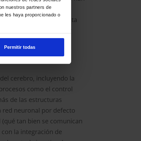
con nuestros partners de
ue les haya proporcionado o
ente en el hipocampo. Esta
ón de nuevos recuerdos y
volumen aumenta con el
Permitir todas
bros más grandes en
del cerebro, incluyendo la
 procesos como el control
más de las estructuras
la red neuronal por defecto
d (qué tan bien se comunican
 con la integración de