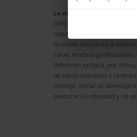
La obesidad es multifactori
define un conjunto de enferm
regulación del apetito y el 
teniendo en cuenta la evidenci
salud, muchos profesionales s
definición se basa, por ahor
de salud empiecen a centrarse
consejo, iniciar un abordaje
precoz en la obesidad y no es