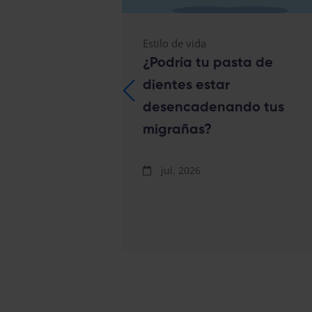
Estilo de vida
ncilla
¿Podría tu pasta de
r las
dientes estar
as de un
desencadenando tus
migrañas?
jul. 2026