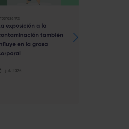
nteresante
Salud cardiovasc
La exposición a la
Alerta en a
contaminación también
primaria: In
influye en la grasa
jóvenes que
corporal
los anaboliz
nuevos tras
jul. 2026
alimentario
jul. 2026