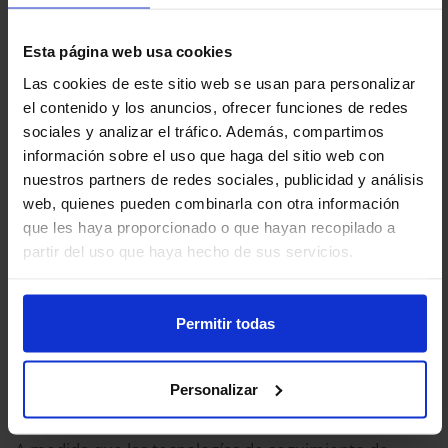
beneficios para la salud del ejercicio diario se
estabilizaban después de 7.500 pasos
.
Esta página web usa cookies
La mayoría de los estudios hasta la fecha se han
Las cookies de este sitio web se usan para personalizar
el contenido y los anuncios, ofrecer funciones de redes
centrado en la mortalidad por todas las causas y la
sociales y analizar el tráfico. Además, compartimos
salud cardiovascular. El nuevo estudio amplía la
información sobre el uso que haga del sitio web con
evidencia a otros resultados de salud, aunque los
nuestros partners de redes sociales, publicidad y análisis
datos para algunas afecciones, como la diabetes, son
web, quienes pueden combinarla con otra información
que les haya proporcionado o que hayan recopilado a
relativamente escasos. Las directrices actuales sobre
partir del uso que haya hecho de sus servicios.
actividad física, como las del Departamento de Salud
y Servicios Humanos de EE.UU.,
recomiendan 150
minutos semanales de actividad física de
Permitir todas
moderada a vigorosa
. Sin embargo, debido a la falta
de evidencia al momento de su publicación, estas
Personalizar
directrices no incluyen objetivos de pasos diarios.