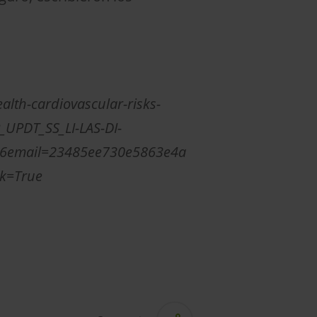
lth-cardiovascular-risks-
PDT_SS_LI-LAS-DI-
6email=23485ee730e5863e4a
k=True