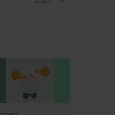
Compartir
nteresante
Salud cardiovasc