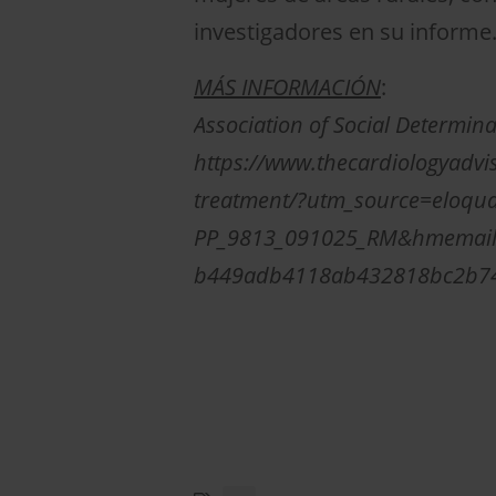
investigadores en su informe
MÁS INFORMACIÓN
:
Association of Social Determin
https://www.thecardiologyadvi
treatment/?utm_source=eloq
PP_9813_091025_RM&hmemail
b449adb4118ab432818bc2b74