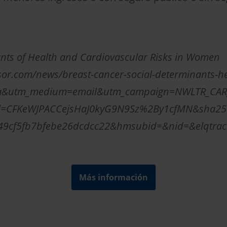
.
ants of Health and Cardiovascular Risks in Women
sor.com/news/breast-cancer-social-determinants-hea
ua&utm_medium=email&utm_campaign=NWLTR_CAR_U
=CFKeWJPACCejsHaJ0kyG9N9Sz%2By1cfMN&sha25
9cf5fb7bfebe26dcdcc22&hmsubid=&nid=&elqtrac
Más información