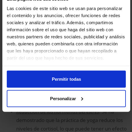
(IC del 95 %: -1,61 a -1,08).
Las cookies de este sitio web se usan para personalizar
el contenido y los anuncios, ofrecer funciones de redes
Se encontró un efecto no significativo para la
sociales y analizar el tráfico. Además, compartimos
reducción de los sofocos y la mejora de la calidad de
información sobre el uso que haga del sitio web con
vida en general.
nuestros partners de redes sociales, publicidad y análisis
web, quienes pueden combinarla con otra información
Los efectos positivos del yoga en la menopausia
que les haya proporcionado o que hayan recopilado a
podrían basarse en varios mecanismos:
partir del uso que haya hecho de sus servicios.
Regulación del sistema nervioso autónomo
: el
yoga promueve la activación del sistema
Permitir todas
nervioso parasimpático, lo que conduce a una
reducción de las reacciones de estrés y a un
Personalizar
mejor equilibrio hormonal.
Reducción de las hormonas del estrés
: Se ha
demostrado que la práctica de yoga reduce los
niveles de cortisol, lo que puede tener un efecto