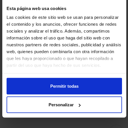
sobrevida de un solo cigarrillo que una persona
Esta página web usa cookies
podría fumar hoy. Este resumen indica que
cada
Las cookies de este sitio web se usan para personalizar
cigarrillo que fumas te va a costar 20 minutos de
el contenido y los anuncios, ofrecer funciones de redes
vida, 20 minutos menos que vas a vivir. Dos
sociales y analizar el tráfico. Además, compartimos
cigarrillos, 40 minutos, tres una hora menos.
información sobre el uso que haga del sitio web con
nuestros partners de redes sociales, publicidad y análisis
Este es un mensaje sencillo, pero potencialmente
web, quienes pueden combinarla con otra información
que les haya proporcionado o que hayan recopilado a
poderoso, acerca de por qué no debes fumar o por
partir del uso que haya hecho de sus servicios.
qué debes dejarlo. Con cada cigarrillo te quitas 20
minutos de vida.
Permitir todas
Más información
Personalizar