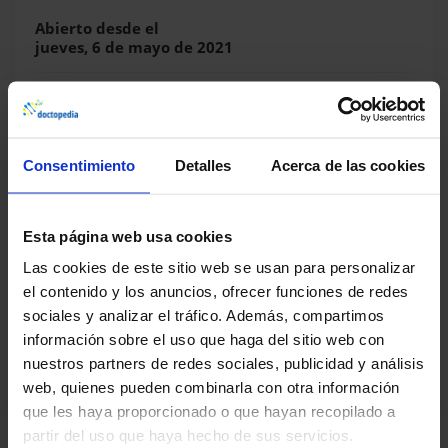
Abierto desde el
jueves, 6 de mayo de 2021
Duración
50 minutos
Temas
3 tema(s)
Consentimiento
Detalles
Acerca de las cookies
Acreditación
No
Esta página web usa cookies
Las cookies de este sitio web se usan para personalizar
Fecha límite
Sin límite
el contenido y los anuncios, ofrecer funciones de redes
sociales y analizar el tráfico. Además, compartimos
información sobre el uso que haga del sitio web con
nuestros partners de redes sociales, publicidad y análisis
Compartir este curso
web, quienes pueden combinarla con otra información
que les haya proporcionado o que hayan recopilado a
partir del uso que haya hecho de sus servicios.