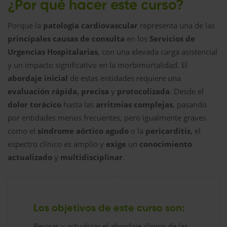
¿Por qué hacer este curso?
Porque la
patología cardiovascular
representa una de las
principales causas de consulta
en los
Servicios de
Urgencias Hospitalarias
, con una elevada carga asistencial
y un impacto significativo en la morbimortalidad. El
abordaje inicial
de estas entidades requiere una
evaluación rápida, precisa
y
protocolizada
. Desde el
dolor torácico
hasta las
arritmias complejas
, pasando
por entidades menos frecuentes, pero igualmente graves
como el
síndrome aórtico agudo
o la
pericarditis
, el
espectro clínico es amplio y
exige
un
conocimiento
actualizado
y
multidisciplinar
.
Los objetivos de este curso son:
Revisar y actualizar el abordaje clínico de las