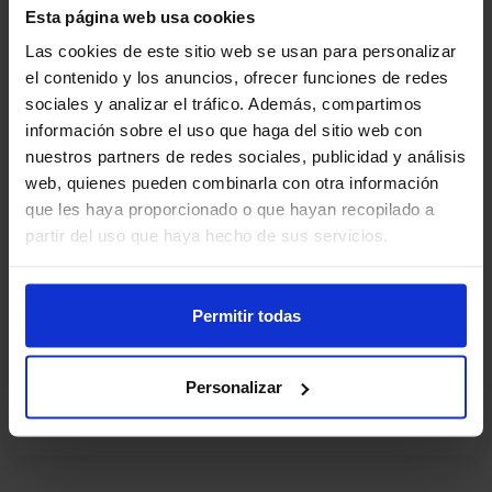
Esta página web usa cookies
Abierto desde el
Las cookies de este sitio web se usan para personalizar
lunes, 24 de noviembre de 2025
el contenido y los anuncios, ofrecer funciones de redes
sociales y analizar el tráfico. Además, compartimos
Duración
5 horas
información sobre el uso que haga del sitio web con
nuestros partners de redes sociales, publicidad y análisis
Temas
4 tema(s)
web, quienes pueden combinarla con otra información
que les haya proporcionado o que hayan recopilado a
partir del uso que haya hecho de sus servicios.
Acreditación
Solicitada acreditación
Fecha límite
24/11/2026
Permitir todas
Personalizar
Compartir este curso