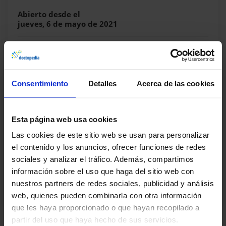
Abierto desde el
jueves, 6 de mayo de 2021
Duración
50 minutos
Temas
3 tema(s)
Consentimiento
Detalles
Acerca de las cookies
Acreditación
No
Esta página web usa cookies
Las cookies de este sitio web se usan para personalizar
Fecha límite
Sin límite
el contenido y los anuncios, ofrecer funciones de redes
sociales y analizar el tráfico. Además, compartimos
información sobre el uso que haga del sitio web con
nuestros partners de redes sociales, publicidad y análisis
Compartir este curso
web, quienes pueden combinarla con otra información
que les haya proporcionado o que hayan recopilado a
partir del uso que haya hecho de sus servicios.