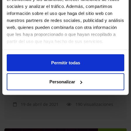
sociales y analizar el tráfico. Además, compartimos
información sobre el uso que haga del sitio web con
69 min.
nuestros partners de redes sociales, publicidad y análisis
web, quienes pueden combinarla con otra información
que les haya proporcionado o que hayan recopilado a
partir del uso que haya hecho de sus servicios.
Permitir todas
Necesidades no cubiertas y el futuro
Personalizar
de las terapias orales
19 de abril de 2021
190 visualizaciones