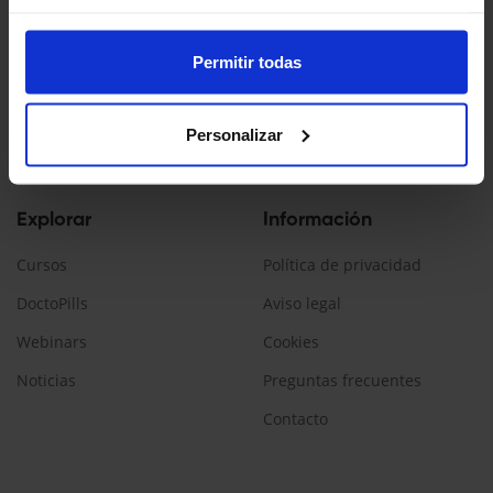
Doctopedia es un servicio ofrecido por Daiichi Sankyo España
La información contenida en esta web está dirigida a
Permitir todas
profesionales sanitarios, que prescriban/dispensen
medicamentos en España.
Personalizar
Encuéntranos:
Explorar
Información
Cursos
Política de privacidad
DoctoPills
Aviso legal
Webinars
Cookies
Noticias
Preguntas frecuentes
Contacto