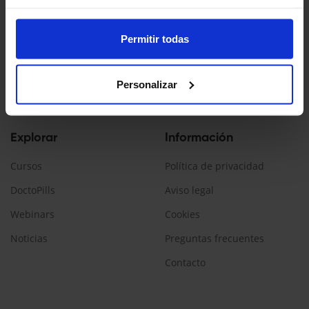
Doctopedia es un servicio ofrecido por Daiichi Sankyo España
La información contenida en esta web está dirigida a
Permitir todas
profesionales sanitarios, que prescriban/dispensen
medicamentos en España.
Personalizar
Encuéntranos:
Explorar
Información
Cursos
Política de privacidad
DoctoPills
Aviso legal
Webinars
Cookies
Noticias
Preguntas frecuentes
Contacto