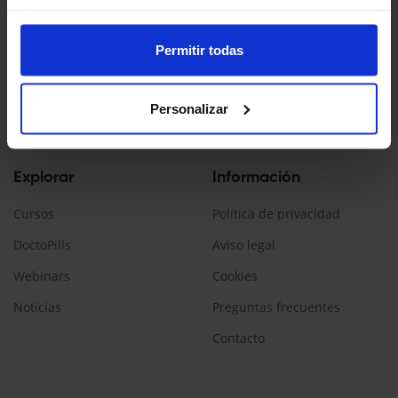
Doctopedia es un servicio ofrecido por Daiichi Sankyo España
La información contenida en esta web está dirigida a
Permitir todas
profesionales sanitarios, que prescriban/dispensen
medicamentos en España.
Personalizar
Encuéntranos:
Explorar
Información
Cursos
Política de privacidad
DoctoPills
Aviso legal
Webinars
Cookies
Noticias
Preguntas frecuentes
Contacto