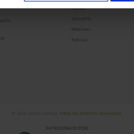
Cursos
DoctoPills
aiichi
Webinars
stá
Noticias
© 2026 Daiichi-Sankyo.
Todos los derechos reservados.
PATROCINADO POR: