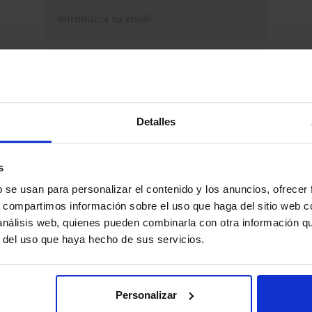
Continuar
Detalles
udas, problemas? Consulte nuestra sección de
eguntas frecuentes
s
b se usan para personalizar el contenido y los anuncios, ofrecer
s, compartimos información sobre el uso que haga del sitio web 
 análisis web, quienes pueden combinarla con otra información q
r del uso que haya hecho de sus servicios.
Personalizar
Explorar