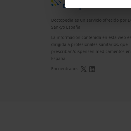
Doctopedia es un servicio ofrecido por D
Sankyo España
La información contenida en esta web e
dirigida a profesionales sanitarios, que
prescriban/dispensen medicamentos en
España.
Encuéntranos: