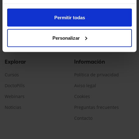
Doctopedia es un servicio ofrecido por Daiichi Sankyo España
La información contenida en esta web está dirigida a
Permitir todas
profesionales sanitarios, que prescriban/dispensen
medicamentos en España.
Personalizar
Encuéntranos:
Explorar
Información
Cursos
Política de privacidad
DoctoPills
Aviso legal
Webinars
Cookies
Noticias
Preguntas frecuentes
Contacto