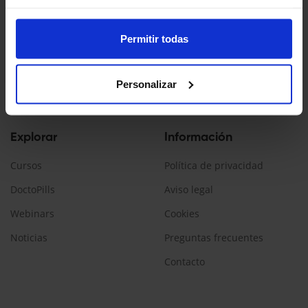
Doctopedia es un servicio ofrecido por Daiichi Sankyo España
La información contenida en esta web está dirigida a
Permitir todas
profesionales sanitarios, que prescriban/dispensen
medicamentos en España.
Personalizar
Encuéntranos:
Explorar
Información
Cursos
Política de privacidad
DoctoPills
Aviso legal
Webinars
Cookies
Noticias
Preguntas frecuentes
Contacto