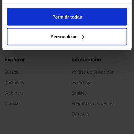
Doctopedia es un servicio ofrecido por Daiichi Sankyo España
La información contenida en esta web está dirigida a
Permitir todas
profesionales sanitarios, que prescriban/dispensen
medicamentos en España.
Personalizar
Encuéntranos:
Explorar
Información
Cursos
Política de privacidad
DoctoPills
Aviso legal
Webinars
Cookies
Noticias
Preguntas frecuentes
Contacto