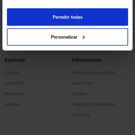
Doctopedia es un servicio ofrecido por Daiichi Sankyo España
La información contenida en esta web está dirigida a
Permitir todas
profesionales sanitarios, que prescriban/dispensen
medicamentos en España.
Personalizar
Encuéntranos:
Explorar
Información
Cursos
Política de privacidad
DoctoPills
Aviso legal
Webinars
Cookies
Noticias
Preguntas frecuentes
Contacto