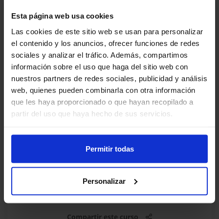
Esta página web usa cookies
Ficha técnica
Las cookies de este sitio web se usan para personalizar
el contenido y los anuncios, ofrecer funciones de redes
Abierto desde el
sociales y analizar el tráfico. Además, compartimos
jueves, 6 de mayo de 2021
información sobre el uso que haga del sitio web con
nuestros partners de redes sociales, publicidad y análisis
Duración
50 minutos
web, quienes pueden combinarla con otra información
que les haya proporcionado o que hayan recopilado a
Temas
9 tema(s)
partir del uso que haya hecho de sus servicios.
Acreditación
No
Permitir todas
Fecha límite
Sin límite
Personalizar
Compartir este curso