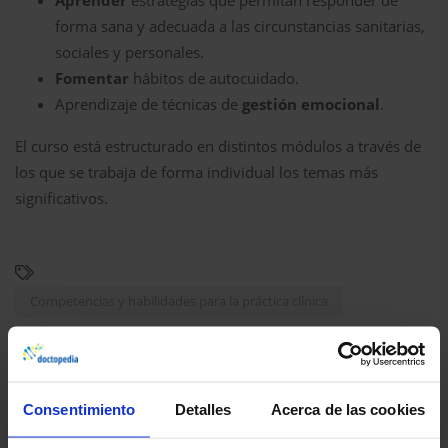
Aprender
estrategias que permitan responder de
forma sana y adecuada a las circunstancias sanitarias,
sociales y personales.
Fomentar
hábitos de autocuidado.
Aprendizaje de técnicas de
gestión emocional
.
El curso está estructurado en distintos módulos a través de
los que se trabaja de forma individual los temas más
significativos.
Competencias y habilidades para la práctica clínica
Herramientas para mi día a día
Manejar situaciones complejas
Consentimiento
Detalles
Acerca de las cookies