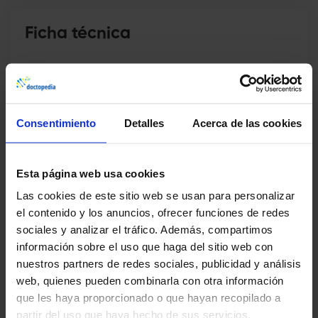
Ficha técnica
Abierto desde el
jueves, 6 de mayo de 2021
Consentimiento
Detalles
Acerca de las cookies
Duración
135 minutos
Temas
13 tema(s)
Esta página web usa cookies
Las cookies de este sitio web se usan para personalizar
Acreditación
No
el contenido y los anuncios, ofrecer funciones de redes
sociales y analizar el tráfico. Además, compartimos
Fecha límite
Sin límite
información sobre el uso que haga del sitio web con
nuestros partners de redes sociales, publicidad y análisis
web, quienes pueden combinarla con otra información
que les haya proporcionado o que hayan recopilado a
partir del uso que haya hecho de sus servicios.
Compartir este curso