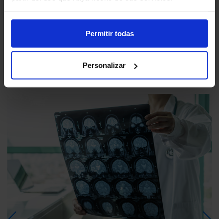
Permitir todas
OTROS CURSOS QUE LE PODRÍAN
Personalizar
INTERESAR​