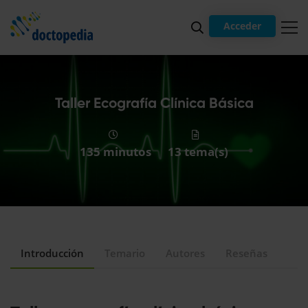
Acceder
Taller Ecografía Clínica Básica
135 minutos
13 tema(s)
Introducción
Temario
Autores
Reseñas