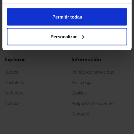
Doctopedia es un servicio ofrecido por Daiichi Sankyo España
La información contenida en esta web está dirigida a
Permitir todas
profesionales sanitarios, que prescriban/dispensen
medicamentos en España.
Personalizar
Encuéntranos:
Explorar
Información
Cursos
Política de privacidad
DoctoPills
Aviso legal
Webinars
Cookies
Noticias
Preguntas frecuentes
Contacto