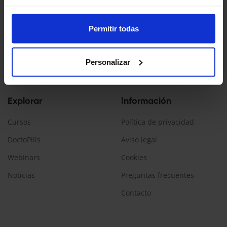
Doctopedia es un servicio ofrecido por Daiichi Sankyo España
La información contenida en esta web está dirigida a
Permitir todas
profesionales sanitarios, que prescriban/dispensen
medicamentos en España.
Personalizar
Encuéntranos:
Explorar
Información
Cursos
Política de privacidad
DoctoPills
Aviso legal
Webinars
Cookies
Noticias
Preguntas frecuentes
Contacto