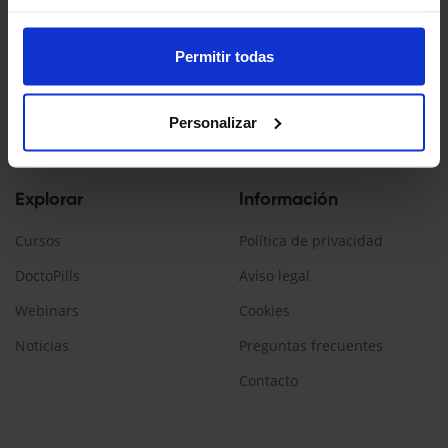
Doctopedia es un servicio ofrecido por Daiichi Sankyo España
La información contenida en esta web está dirigida a
Permitir todas
profesionales sanitarios, que prescriban/dispensen
medicamentos en España.
Personalizar
Encuéntranos:
Explorar
Información
Cursos
Política de privacidad
DoctoPills
Aviso legal
Webinars
Cookies
Noticias
Preguntas frecuentes
Contacto