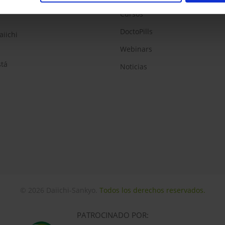
Cursos
DoctoPills
aiichi
Webinars
stá
Noticias
© 2026 Daiichi-Sankyo.
Todos los derechos reservados.
PATROCINADO POR: