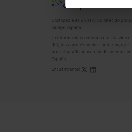
Doctopedia es un servicio ofrecido por D
Sankyo España
La información contenida en esta web e
dirigida a profesionales sanitarios, que
prescriban/dispensen medicamentos en
España.
Encuéntranos: