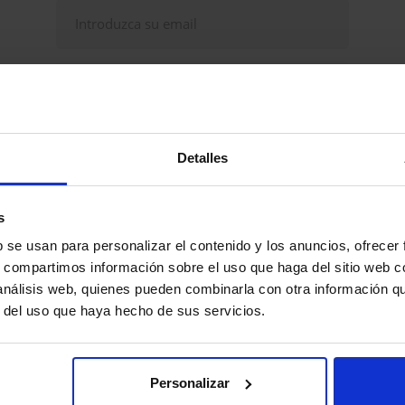
Continuar
Detalles
udas, problemas? Consulte nuestra sección de
eguntas frecuentes
s
b se usan para personalizar el contenido y los anuncios, ofrecer
s, compartimos información sobre el uso que haga del sitio web 
 análisis web, quienes pueden combinarla con otra información q
r del uso que haya hecho de sus servicios.
Personalizar
Explorar